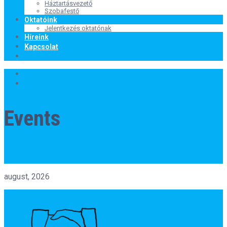
Háztartásvezető
Szobafestő
Oktatóink
Jelentkezés oktatónak
Híreink
Kapcsolat
Home
Events
august, 2026